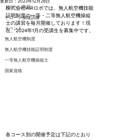
更新日：
2023年12月28日
ドローン防災
株式会社AIRロボでは、無人航空機技能
証明制度の一等・二等無人航空機操縦
ドローン操縦訓練
士の講習を毎月開催しております！現
イベント
在、2024年1月の受講生を募集中です。
無人航空機制度
無人航空機技能証明制度
一等無人航空機操縦士
国家資格
各コース別の開催予定は下記のとおり