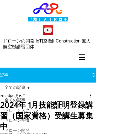
（株）ＡＩＲロボ
ドローンの開発|IoT|空撮|i-Construction|
無人
航空機講習団体
記事
全ての記事
2023年12月15日
全ての記事
2024年 1月技能証明登録講
ドローンスクール
習（国家資格）受講生募集
ドローン空撮
中
ドローン開発