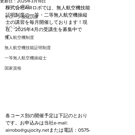
更新日：
2025年3月18日
ドローン防災
株式会社AIRロボでは、無人航空機技能
証明制度の一等・二等無人航空機操縦
ドローン操縦訓練
士の講習を毎月開催しております！現
イベント
在、2025年4月の受講生を募集中で
す。
無人航空機制度
無人航空機技能証明制度
一等無人航空機操縦士
国家資格
各コース別の開催予定は下記のとおり
です。お申込みは当社e-mail: 
airrobo@gujocity.netまたは電話：0575-