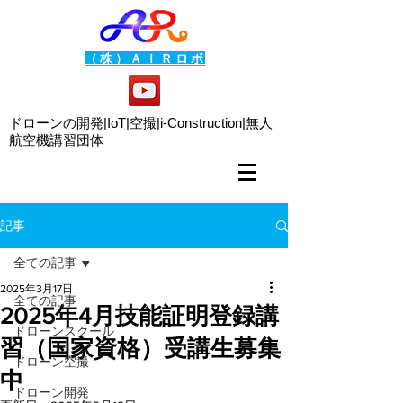
（株）ＡＩＲロボ
ドローンの開発|IoT|空撮|i-Construction|
無人
航空機講習団体
記事
全ての記事
2025年3月17日
全ての記事
2025年4月技能証明登録講
ドローンスクール
習（国家資格）受講生募集
ドローン空撮
中
ドローン開発