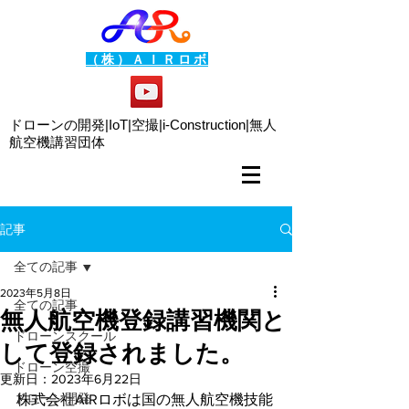
（株）ＡＩＲロボ
ドローンの開発|IoT|空撮|i-Construction|
無人
航空機講習団体
記事
全ての記事
2023年5月8日
全ての記事
無人航空機登録講習機関と
ドローンスクール
して登録されました。
ドローン空撮
更新日：
2023年6月22日
ドローン開発
株式会社AIRロボは国の無人航空機技能