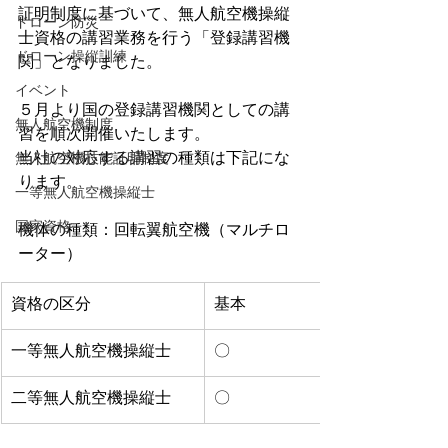
証明制度に基づいて、無人航空機操縦
ドローン防災
士資格の講習業務を行う「登録講習機
ドローン操縦訓練
関」となりました。
イベント
５月より国の登録講習機関としての講
無人航空機制度
習を順次開催いたします。
当社の対応する講習の種類は下記にな
無人航空機技能証明制度
ります。
一等無人航空機操縦士
国家資格
機体の種類：回転翼航空機（マルチロ
ーター）
資格の区分
基本
一等無人航空機操縦士
〇
二等無人航空機操縦士
〇