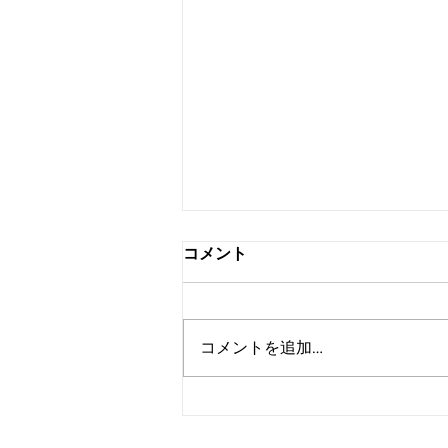
コメント
コメントを追加…
無人航空機技能証明申請者番
号の取得から技能証明書の新