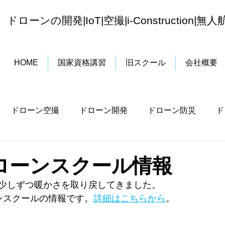
ドローンの開発|IoT|空撮|i-Construction|
無人
HOME
国家資格講習
旧スクール
会社概要
ドローン空撮
ドローン開発
ドローン防災
ド
無人航空機技能証明制度
一等無人航空機操縦士
ローンスクール情報
少しずつ暖かさを取り戻してきました。
ンスクールの情報です。
詳細はこちらから
。