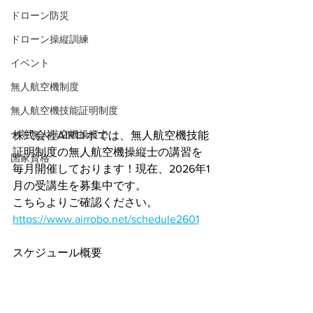
ドローン防災
ドローン操縦訓練
イベント
無人航空機制度
無人航空機技能証明制度
一等無人航空機操縦士
株式会社AIRロボでは、無人航空機技能
証明制度の無人航空機操縦士の講習を
国家資格
毎月開催しております！現在、2026年1
月の受講生を募集中です。
こちらよりご確認ください。
https://www.airrobo.net/schedule2601
スケジュール概要