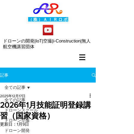
（株）ＡＩＲロボ
ドローンの開発|IoT|空撮|i-Construction|
無人
航空機講習団体
記事
全ての記事
2025年12月17日
全ての記事
2026年1月技能証明登録講
ドローンスクール
習（国家資格）
ドローン空撮
更新日：
1月9日
ドローン開発