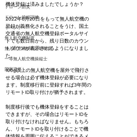
機体登録は済みましたでしょうか？
ドローン防災
ドローン操縦訓練
2022年6月20日をもって無人航空機の
登録が義務化されることをうけ、国土
イベント
交通省の無人航空機登録ポータルサイ
無人航空機制度
トでも数日前から、残り日数のカウン
トダウンが表示されるようになりまし
無人航空機技能証明制度
た。
一等無人航空機操縦士
国家資格
100g以上の無人航空機を屋外で飛行さ
せる場合は必ず機体登録が必要になり
ます。制度移行前に登録すれば3年間の
リモートID取り付けが猶予されます。
制度移行後でも機体登録をすることは
できますが、その場合はリモートIDを
取り付けなければなりません。もちろ
ん、リモートIDを取り付けることで機
体情報を周囲に伝えることができるメ