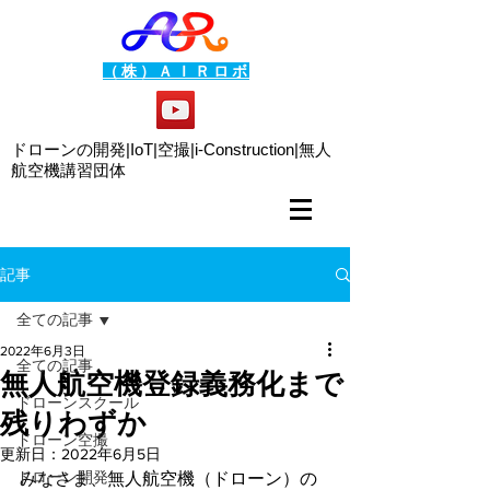
（株）ＡＩＲロボ
ドローンの開発|IoT|空撮|i-Construction|
無人
航空機講習団体
記事
全ての記事
2022年6月3日
全ての記事
無人航空機登録義務化まで
ドローンスクール
残りわずか
ドローン空撮
更新日：
2022年6月5日
ドローン開発
みなさま、無人航空機（ドローン）の