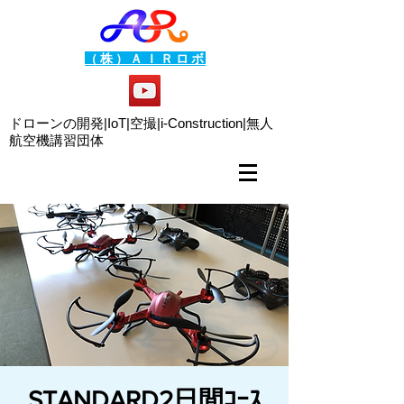
（株）ＡＩＲロボ
ドローンの開発|IoT|空撮|i-Construction|
無人
航空機講習団体
STANDARD2日間ｺｰｽ