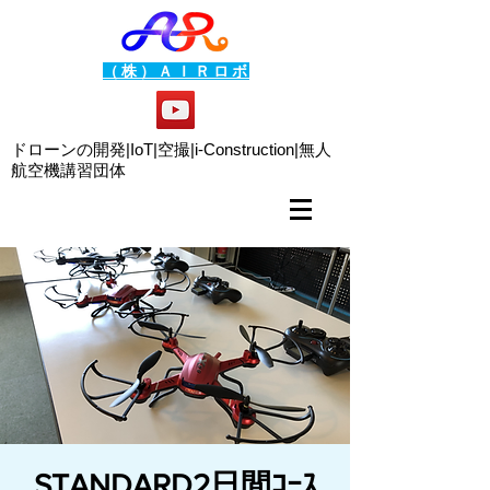
（株）ＡＩＲロボ
ドローンの開発|IoT|空撮|i-Construction|
無人
航空機講習団体
STANDARD2日間ｺｰｽ