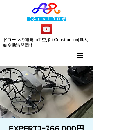
（株）ＡＩＲロボ
ドローンの開発|IoT|空撮|i-Construction|
無人
航空機講習団体
EXPERTｺｰｽ66,000円