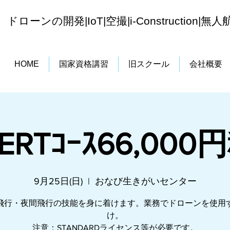
ドローンの開発|IoT|空撮|i-Construction|
無人
HOME
国家資格講習
旧スクール
会社概要
ERTｺｰｽ66,00
9月25日(日)
  |  
おなび生きがいセンター
飛行・夜間飛行の技能を身に着けます。業務でドローンを使用
け。
注意：STANDARDライセンス等が必要です。