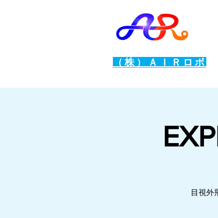
（株）ＡＩＲロボ
EXP
目視外