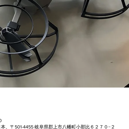
0
本、〒501-4455 岐阜県郡上市八幡町小那比６２７０−２