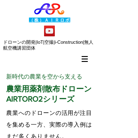
（株）ＡＩＲロボ
ドローンの開発|IoT|空撮|i-Construction|
無人
航空機講習団体
新時代の農業を空から支える
農業用薬剤散布ドローン
AIRTORO2シリーズ
農業へのドローンの活用が注目
を集める一方、実際の導入例は
まだ多くありません。