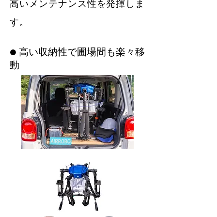
高いメンテナンス性を発揮しま
す。
​● 高い収納性で圃場間も楽々移
動